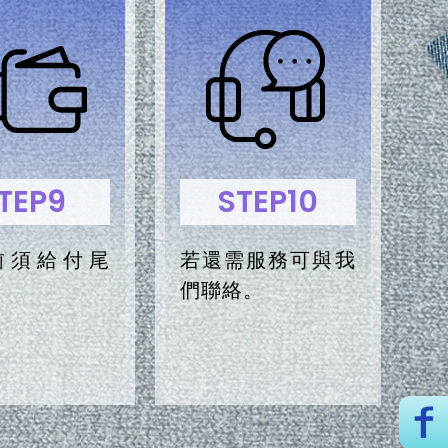
TEP9
STEP10
前須給付尾
若還需服務可與我
們聯絡。