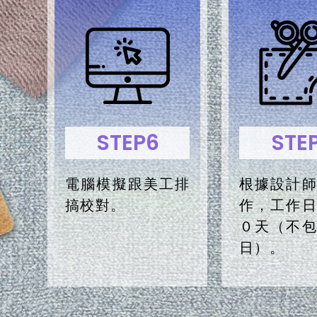
STEP6
STE
電腦模擬跟美工排
根據設計
搞校對。
作，工作
０天（不
日）。