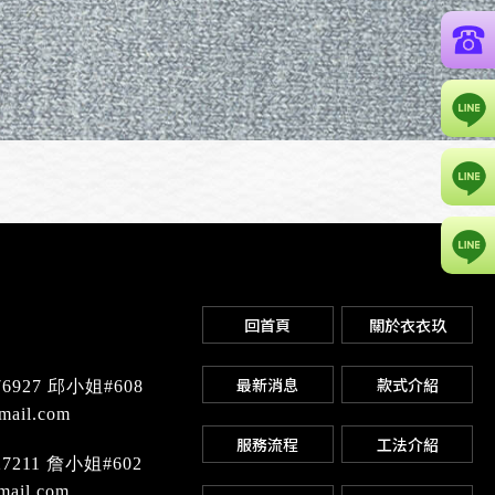
回首頁
關於衣衣玖
最新消息
款式介紹
76927 邱小姐#608
ail.com
服務流程
工法介紹
27211 詹小姐#602
ail.com