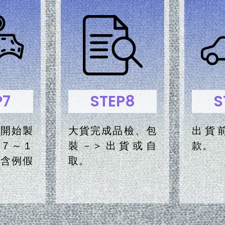
P7
STEP8
S
師開始製
大貨完成品檢、包
出貨
日７～１
裝－＞出貨或自
款。
包含例假
取。