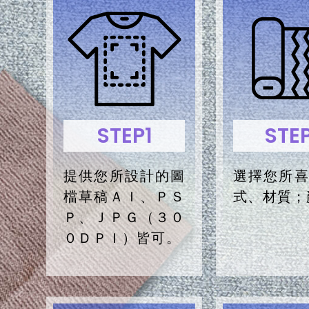
STEP1
STE
提供您所設計的圖
選擇您所
檔草稿ＡＩ、ＰＳ
式、材質；
Ｐ、ＪＰＧ（３０
０ＤＰＩ）皆可。