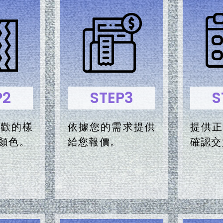
P2
STEP3
S
喜歡的樣
依據您的需求提供
提供正
顏色。
給您報價。
確認交