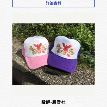
詳細資料
艋舺-鳳音社