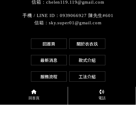
信箱：chelen119.119@gmail.com
手機 / LINE ID：0939066927 陳先生#601
信箱：sky.super01@gmail.com
回首頁
關於衣衣玖
最新消息
款式介紹
服務流程
工法介紹
布料專區
客戶案例
回首頁
電話
訂製Q&A
聯絡我們
台北團體服訂做
台北團體服訂製
台北客製化團體服