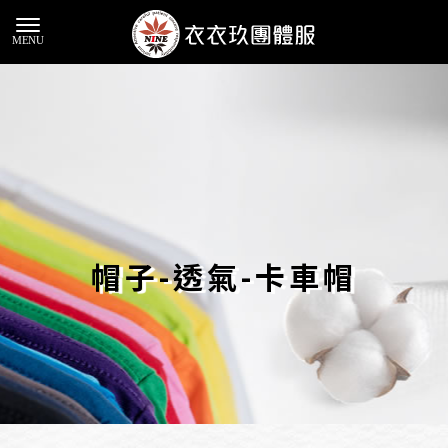
帽子-透氣-卡車帽