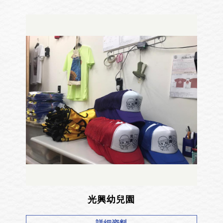
光興幼兒園